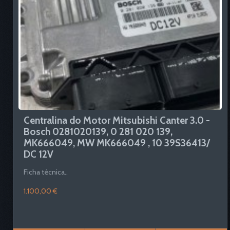
Centralina do Motor Mitsubishi Canter 3.0 -
Bosch 0281020139, 0 281 020 139,
MK666049, MW MK666049 , 10 39S36413/
DC 12V
Ficha técnica..
1.100,00 €