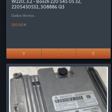
W220, 3.2 - Bosch 220 545 05 32,
2205450532, 308886 Q3
Dados técnico..
250,00 €